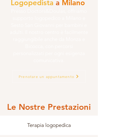
Logopedista
a
Milano
Presso Doctors&Doulas, offriamo
supporto logopedico a Milano e
Sesto San Giovanni per bambini e
adulti.
Il nostro centro è facilmente
raggiungibile anche da Monza e
Bicocca, con percorsi
personalizzati per ogni esigenza
comunicativa.
Prenotare un appuntamento
Le Nostre Prestazioni
Terapia logopedica