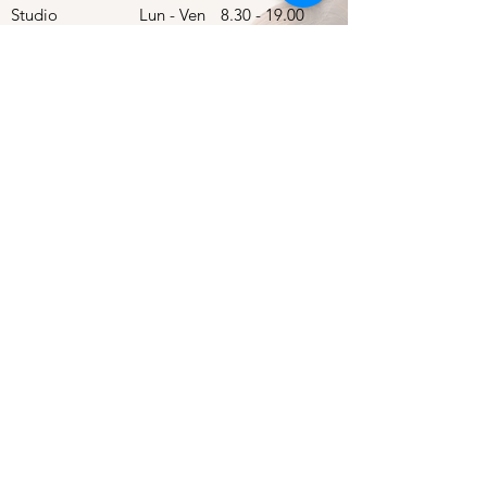
Studio
Lun - Ven
8.30 - 19.00
Segretaria
Lun - Ven
9.00 - 18.30
I
ndirizzo
Via Tonale, 38, Sesto San Giovanni, Italia
Le nostre Prestazioni
Ginecologia
Ostetricia
Doula
Scienza della Nutrizione
Naturopatia
Medicina Sistemica
Endocrinologia
Diabetologia