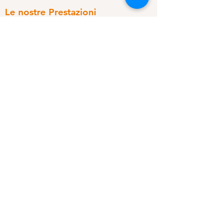
Le nostre Prestazioni
Ginecologia
Ostetricia
Doula
Scienza della Nutrizione
Naturopatia
Medicina Sistemica
Endocrinologia
Diabetologia
Medicina Estetica
Cardiologia
Osteopatia
Riabilitazione Fisica
Pediatria